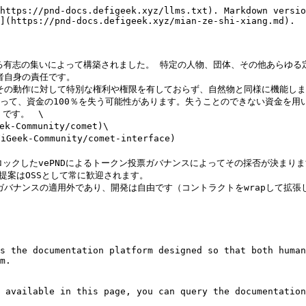
https://pnd-docs.defigeek.xyz/llms.txt). Markdown versio
](https://pnd-docs.defigeek.xyz/mian-ze-shi-xiang.md).

体とする有志の集いによって構築されました。 特定の人物、団体、その他あらゆ
者自身の責任です。

もその動作に対して特別な権利や権限を有しておらず、自然物と同様に機能しま
って、資金の100％を失う可能性があります。失うことのできない資金を用いて
です。　\

）をロックしたvePNDによるトークン投票ガバナンスによってその採否が決まります。
の提案はOSSとして常に歓迎されます。

ガバナンスの適用外であり、開発は自由です（コントラクトをwrapして拡張した
s the documentation platform designed so that both human
m.

 available in this page, you can query the documentation