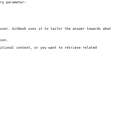
ry parameter:

user. GitBook uses it to tailor the answer towards what 
ion.

itional context, or you want to retrieve related 