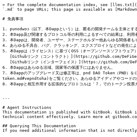
> For the complete documentation index, see [llms.txt](
`.md` to page URLs; this page is available as [Markdown
# 免責事項

1. punodwoɔ（以下、本Dappという）は、匿名の開発チームを主
2. 本Dapp及び関連するプロトコル等の利用によるすべての結果は、利用
3. 本Dappは、開発者、ユーザー、ステークホルダー他あらゆる関係者
4. あらゆる不具合、バグ、クラッキング、エクスプロイトなどの発生によ
5. 本Dappは（ライセンス）に基づくOSS（オープンソースソフトウェア）
   [Githubリンク（コントラクト）](https://github.com/DeFiGeek-Community/comet)\

   [Githubリンク（インターフェイス）](https://github.com/DeFiGeek-Community/comet-interface)

6. 本Dappはあらゆる法域、国家等の保護下にはありません。

7. 本Dappのアップグレード又は修正等は、pnd DAO Token（PND
token.md#vepndtoha)をご覧ください。あらゆるアイディアやコード
8. 本Dappと相互作用する拡張的なプロトコルは「７」でのトークン投票
---

# Agent Instructions

This documentation is published with GitBook. GitBook i
technical content effectively. Learn more at gitbook.co
## Querying This Documentation

If you need additional information that is not directly